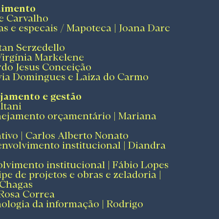
dimento
le Carvalho
as e especais / Mapoteca | Joana Darc
tan Serzedello
Virgínia Markelene
rdo Jesus Conceição
ívia Domingues e Laiza do Carmo
jamento e gestão​
ltani
ejamento orçamentário | Mariana
tivo | Carlos Alberto Nonato
volvimento institucional | Diandra
olvimento institucional | Fábio Lopes
e de projetos e obras e zeladoria |
 Chagas
 Rosa Correa
ologia da informação | Rodrigo