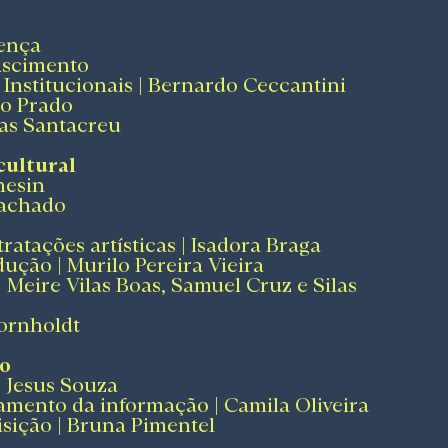
lença
Nascimento
 Institucionais | Bernardo Ceccantini
ro Prado
Mas Santacreu
cultural
hesin
Machado
atações artísticas | Isadora Braga
ção | Murilo Pereira Vieira
 Meire Vilas Boas, Samuel Cruz e Silas
Bornholdt
vo
e Jesus Souza
mento da informação | Camila Oliveira
sição | Bruna Pimentel