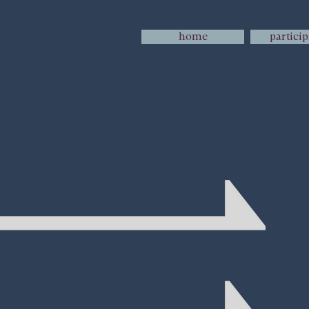
home
partici