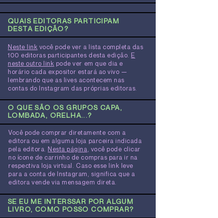
QUAIS EDITORAS PARTICIPAM
DESTA EDIÇÃO?
Neste link
você pode ver a lista completa das
100 editoras participantes desta edição.
E
neste outro link
pode ver em que dia e
horário cada expositor estará ao vivo —
lembrando que as lives acontecem nas
contas do Instagram das próprias editoras.
O QUE SÃO OS GRUPOS CAPA,
LOMBADA,
ORELHA...?
Você pode comprar diretamente com a
editora ou em alguma loja parceira indicada
pela editora.
Nesta página
, você pode clicar
no ícone de carrinho de compras para ir na
respectiva loja virtual. Caso esse link leve
para a conta de Instagram, significa que a
editora vende via mensagem direta.
SE EU ME INTERSSAR POR ALGUM
LIVRO, COMO POSSO COMPRAR?