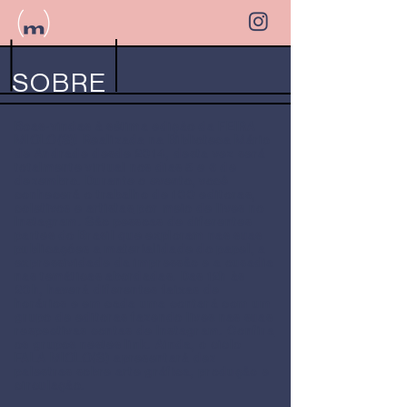
SOBRE
Boas-vindas à sétima edição da FEIRA
MIOLO(S)! Realizada na Biblioteca Mário
de Andrade desde 2014, desta vez será
totalmente virtual nos dias 5 e 6 de
dezembro. Durante o evento, você
conhecerá o trabalho de
100 editoras,
coletivos e artistas
por meio de lives no
Instagram. São pessoas de diferentes
partes do Brasil que exploram nas suas
publicações a materialidade do papel, a
expressividade da impressão e a ousadia
nas temáticas abordadas. Das 12h às
20h, haverá diferentes faixas de
horários e em cada uma contará com um
grupo de editoras fazendo lives nas suas
respectivas contas de Instagram.
Confira
os grupos
nestes link
. Ainda, o ciclo
FALA MIOLO(S
)
apresentará dez
palestras sobre arte gráfica, produção e
circulação.