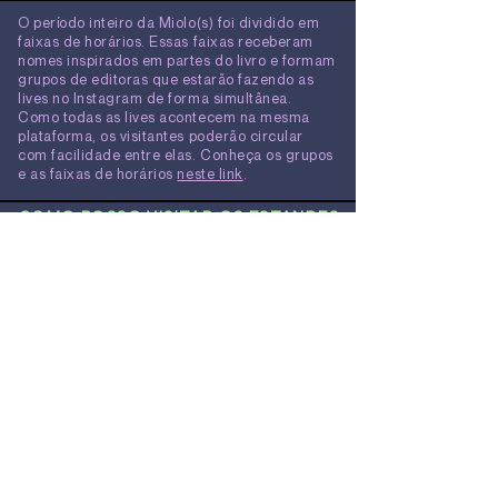
O período inteiro da Miolo(s) foi dividido em
faixas de horários. Essas faixas receberam
nomes inspirados em partes do livro e formam
grupos de editoras que estarão fazendo as
lives no Instagram de forma simultânea.
Como todas as lives acontecem na mesma
plataforma, os visitantes poderão circular
com facilidade entre elas. Conheça os grupos
e as faixas de horários
neste link
.
COMO POSSO VISITAR OS
ESTANDES
VIRTUAIS DOS
PARTICIPANTES?
Todas as lives acontecerão no Instagram, no
perfil de cada editora. Os links para as
respectivas contas de Instagram estão
nesta
página
. Aproveite para segui-las antes da
feira começar!
APÓS A LIVE, SERÁ POSSÍVEL VER
AS LIVES DAS EDITORAS?
Se as editoras salvarem os vídeos no IGTV,
será possível ver as lives no perfil do
Instagram de cada uma delas.