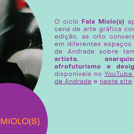
O ciclo
Fala Miolo(s)
ap
cena de arte gráfica c
edição, as oito conver
em diferentes espaços 
de Andrade sobre t
artista, anarqui
afrofuturismo e desi
disponíveis no
YouTube 
de Andrade
e
neste site
 MIOLO(S)