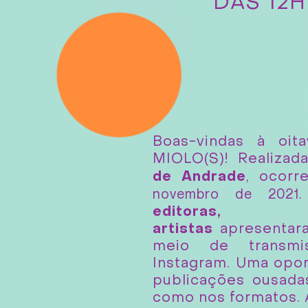
DAS 12H
Boas-vindas à oit
MIOLO(S)! Realiza
de Andrade
, ocorr
novembro de 2021
editoras, 
artistas
apresentar
meio de transm
Instagram. Uma opo
publicações ousada
como nos formatos. A