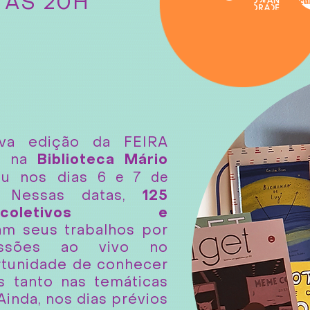
 ÀS 20H
ava edição da FEIRA
da na
Biblioteca Mário
6 e 7 de
eu nos dias
. Nessas datas,
125
coletivos e
am seus trabalhos por
issões ao vivo no
rtunidade de conhecer
s tanto nas temáticas
inda, nos dias prévios