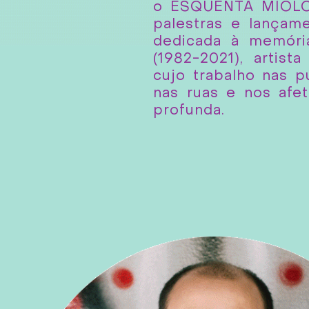
o ESQUENTA MIOLO(
palestras e lançame
dedicada à memór
(1982-2021), artist
cujo trabalho nas pu
nas ruas e nos afe
profunda.