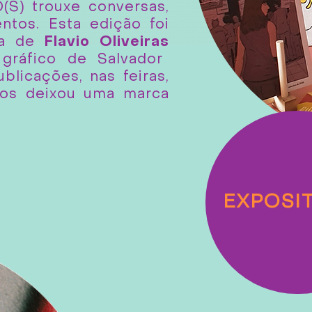
S) trouxe conversas,
ntos. Esta edição foi
ia de
Flavio Oliveiras
a gráfico de Salvador
blicações, nas feiras,
tos deixou uma marca
EXPOSI