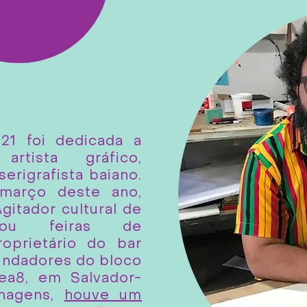
021 foi dedicada a
 artista gráfico,
 serigrafista baiano.
 março deste ano,
Agitador cultural de
izou feiras de
roprietário do bar
fundadores do bloco
ea8, em Salvador-
enagens,
houve um